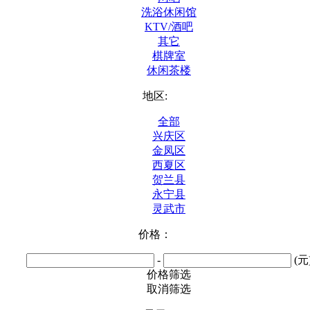
洗浴休闲馆
KTV/酒吧
其它
棋牌室
休闲茶楼
地区:
全部
兴庆区
金凤区
西夏区
贺兰县
永宁县
灵武市
价格：
-
(元
价格筛选
取消筛选