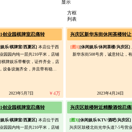
显示
方框
列表
01创业园棋牌室忍痛转
兴庆区新华东街休闲茶楼转让
闲娱乐/棋牌室/西夏区]
本店位于西
[图1]
[休闲娱乐/休闲茶楼/兴庆区]
创业园园内纯一层共210平米，店铺
新华东街508号房，诚意转让，
营棋牌娱乐带餐饮，证件齐全，店
，设备设施齐全，并且带有稳…
￥
4
万
2023年5月7日
2023年4月24日
01创业园棋牌室忍痛转
兴庆区鼓楼附近精酿酒馆忍痛
闲娱乐/棋牌室/西夏区]
本店位于西
[图3]
[休闲娱乐/KTV/酒吧/兴庆区]
创业园园内纯一层共210平米，店铺
兴庆区鼓楼北街光华头道7-5号营