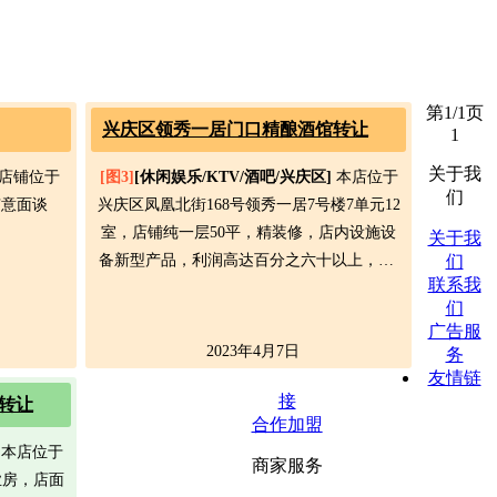
第1/1页
兴庆区领秀一居门口精酿酒馆转让
1
关于我
店铺位于
[图3]
[休闲娱乐/KTV/酒吧/兴庆区]
本店位于
们
有意面谈
兴庆区凤凰北街168号领秀一居7号楼7单元12
室，店铺纯一层50平，精装修，店内设施设
关于我
备新型产品，利润高达百分之六十以上，…
们
联系我
们
广告服
2023年4月7日
务
友情链
接
转让
合作加盟
本店位于
商家服务
业房，店面