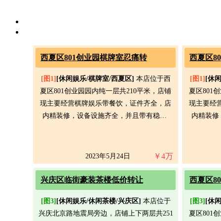
西夏区801创业园棋牌室忍痛转
西夏区8
[图1]
[休闲娱乐/棋牌室/西夏区]
本店位于西
[图1]
[休
夏区801创业园园内纯一层共210平米，店铺
夏区801
现主要经营棋牌娱乐带餐饮，证件齐全，店
现主要经
内精装修，设备设施齐全，并且带有稳…
内精装修
￥
4
万
2023年5月24日
兴庆区临街豪装茶楼低价转让
西夏区8
[图3]
[休闲娱乐/休闲茶楼/兴庆区]
本店位于
[图3]
[休
兴庆北京路地震局旁边，店铺上下两层共251
夏区801