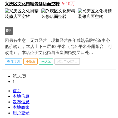
￥10
万
兴庆区文化街精装修店面空转
图3
因另有生意，无力经营，现将经营多年成熟品牌托管中心
低价转让，本店上下三层400平米（含40平米外露阳台，可
改造）。本店位于文化街与玉皇阁街交叉口处…
教育培训
小饭桌
兴庆区
2023年5月24日
第1/1页
1
首页
本地信息
发布信息
本地商家
用户登录