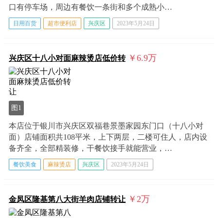
口有停车场，周边有餐饮一条街和多个成熟小…
日用百货
超市便利店
兴庆区
2023年5月24日
￥6.9
万
兴庆区十八小对面麻辣烫店低价转
图1
本店位于银川市兴庆区双福巷景墨家园东门口（十八小对
面）店铺面积共108平米，上下两层，二楼可住人，店内设
备齐全，全部精装修，干餐饮接手就能营业，…
餐饮美食
麻辣烫店
兴庆区
2023年5月24日
￥2
万
金凤区隆基第八大街羊肉店铺转让