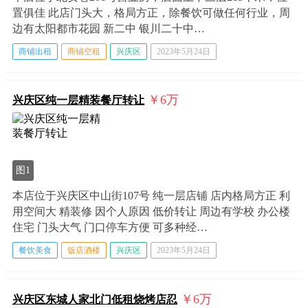
置俱佳 此店门头大，格局方正，除餐饮可做任何行业，周
边有太阳都市花园 新二中 银川二十中…
商铺出租
商铺空租
兴庆区
2023年5月24日
￥6
万
兴庆区纯一层精装餐厅转让
图1
本店位于兴庆区中山街107号 纯一层店铺 店内格局方正 利
用空间大 精装修 因个人原因 低价转让 周边有学校 办公楼
住宅 门头大气 门口停车方便 可多种经…
餐饮美食
饭店酒楼
兴庆区
2023年5月24日
￥6
万
兴庆区东城人家北门低租烧烤店忍