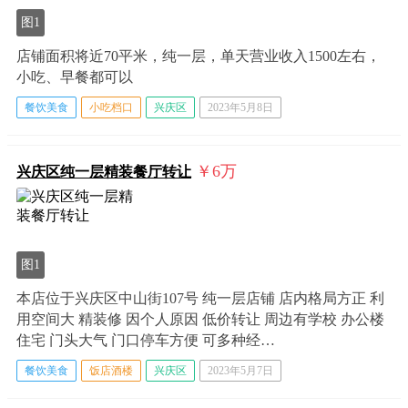
图1
店铺面积将近70平米，纯一层，单天营业收入1500左右，
小吃、早餐都可以
餐饮美食
小吃档口
兴庆区
2023年5月8日
￥6
万
兴庆区纯一层精装餐厅转让
图1
本店位于兴庆区中山街107号 纯一层店铺 店内格局方正 利
用空间大 精装修 因个人原因 低价转让 周边有学校 办公楼
住宅 门头大气 门口停车方便 可多种经…
餐饮美食
饭店酒楼
兴庆区
2023年5月7日