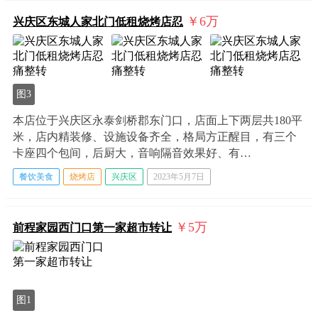
￥6
万
兴庆区东城人家北门低租烧烤店忍
图3
本店位于兴庆区永泰剑桥郡东门口，店面上下两层共180平
米，店内精装修、设施设备齐全，格局方正醒目，有三个
卡座四个包间，后厨大，音响隔音效果好、有…
餐饮美食
烧烤店
兴庆区
2023年5月7日
￥5
万
前程家园西门口第一家超市转让
图1