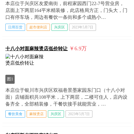
本店位于兴庆区友爱南街，前程家园西门22-7号营业房，
店面上下两层164平米精装修，此店格局方正，门头大，门
口有停车场，周边有餐饮一条街和多个成熟小…
日用百货
超市便利店
兴庆区
2023年5月7日
￥6.9
万
十八小对面麻辣烫店低价转让
图1
本店位于银川市兴庆区双福巷景墨家园东门口（十八小对
面）店铺面积共108平米，上下两层，二楼可住人，店内设
备齐全，全部精装修，干餐饮接手就能营业，…
餐饮美食
麻辣烫店
兴庆区
2023年5月7日